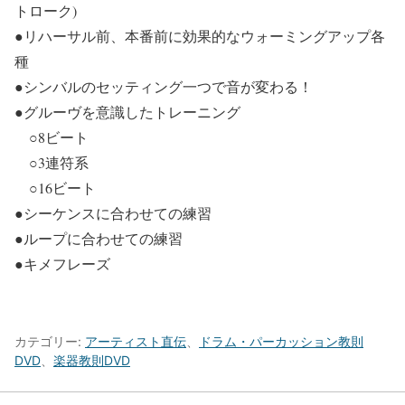
トローク)
●リハーサル前、本番前に効果的なウォーミングアップ各
種
●シンバルのセッティング一つで音が変わる！
●グルーヴを意識したトレーニング
○8ビート
○3連符系
○16ビート
●シーケンスに合わせての練習
●ループに合わせての練習
●キメフレーズ
カテゴリー:
アーティスト直伝
、
ドラム・パーカッション教則
DVD
、
楽器教則DVD