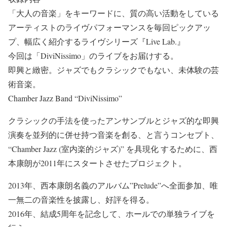
「大人の音楽」をキーワードに、質の高い活動をしている
アーティストのライヴパフォーマンスを毎回ピックアッ
プ、幅広く紹介するライヴシリーズ『Live Lab.』
今回は「DiviNissimo」のライブをお届けする。
即興と緻密。ジャズでもクラシックでもない、未体験の芸
術音楽。
Chamber Jazz Band “DiviNissimo”
クラシックの手法を使ったアンサンブルとジャズ的な即興
演奏を並列的に併せ持つ音楽を創る、と言うコンセプト、
“Chamber Jazz (室内楽的ジャズ)” を具現化 するために、西
本康朗が2011年にスタートさせたプロジェクト。
2013年、西本康朗名義のアルバム”Prelude”へ全面参加、唯
一無二の音楽性を披露し、好評を得る。
2016年、結成5周年を記念して、ホールでの単独ライブを