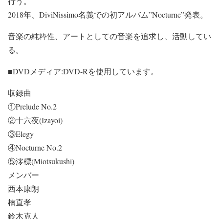
行う。
2018年、DiviNissimo名義での初アルバム”Nocturne”発表。
音楽の純粋性、アートとしての音楽を追求し、活動してい
る。
■DVDメディア:DVD-Rを使用しています。
収録曲
①Prelude No.2
②十六夜(Izayoi)
③Elegy
④Nocturne No.2
⑤澪標(Miotsukushi)
メンバー
西本康朗
楠直孝
鈴木克人