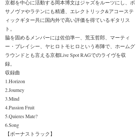
京都を中心に活動する岡本博文はジャズをルーツにし、ボ
サノヴァやラテンにも精通、エレクトリック&アコーステ
ィックギター共に国内外で高い評価を得ているギタリス
ト。
脇を固めるメンバーには佐伯準一、荒玉哲郎、マーティ
ー・ブレイシー、ヤヒロトモヒロという布陣で、ホームグ
ラウンドとも言える京都Live Spot RAGでのライヴを収
録。
収録曲
1.Horizon
2.Journey
3.Mind
4.Passion Fruit
5.Quieres Mate?
6.Song
【ボーナストラック】