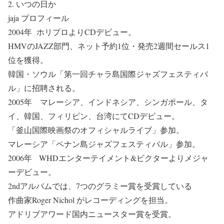
2. いつの日か
jaja プロフィール
2004年 ホリプロよりCDデビュー。
HMVのJAZZ部門、ネット予約1位・発売2週間セールス1
位を獲得。
韓国・ソウル「第一回チャラ島国際ジャズフェスティバ
ル」に招聘される。
2005年 マレーシア、インドネシア、シンガポール、タ
イ、韓国、フィリピン、台湾にてCDデビュー。
「釜山国際映画祭のオフィシャルライブ」参加。
マレーシア「ペナン島ジャズフェスティバル」参加。
2006年 WHDエンターテイメント&ビクターよりメジャ
ーデビュー。
2ndアルバムでは、7つのグラミー賞を受賞している
作曲家Roger Nichol がレコーディングを担当。
アドリブアワード国内ニュースター賞を受賞。