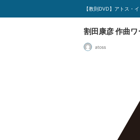
【教則DVD】アトス・
割田康彦 作曲
atoss