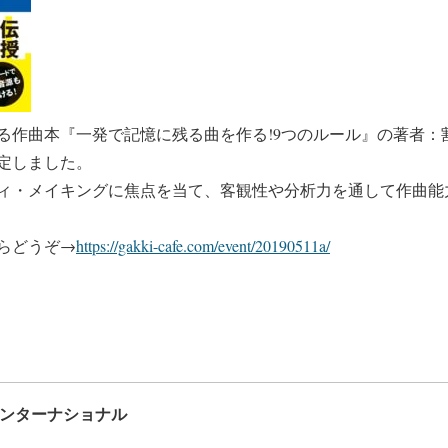
る作曲本『一発で記憶に残る曲を作る!9つのルール』の著者：
定しました。
ィ・メイキングに焦点を当て、客観性や分析力を通して作曲能
らどうぞ→
https://gakki-cafe.com/event/20190511a/
インターナショナル