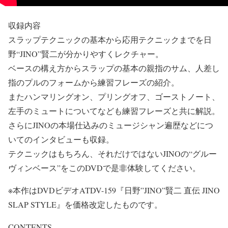
収録内容
スラップテクニックの基本から応用テクニックまでを日
野“JINO”賢二が分かりやすくレクチャー。
ベースの構え方からスラップの基本の親指のサム、人差し
指のプルのフォームから練習フレーズの紹介。
またハンマリングオン、プリングオフ、ゴーストノート、
左手のミュートについてなども練習フレーズと共に解説。
さらにJINOの本場仕込みのミュージシャン遍歴などにつ
いてのインタビューも収録。
テクニックはもちろん、それだけではないJINOの“グルー
ヴィンベース”をこのDVDで是非体験してください。
※本作はDVDビデオATDV-159『日野”JINO”賢二 直伝 JINO
SLAP STYLE』を価格改定したものです。
CONTENTS