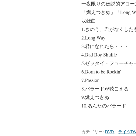
一夜限りの伝説的アコー
「燃えつきぬ」「Long
収録曲
1.きのう、君がなくした
2.Long Way
3.君になれたら・・・
4.Bad Boy Shuffle
5.ゼッタイ・フューチャ
6.Born to be Rockin’
7.Passion
8.バラードが聴こえる
9.燃えつきぬ
10.あんたのバラード
カテゴリー:
DVD
、
ライヴDV