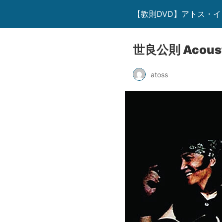
【教則DVD】アトス・
世良公則 Acoust
atoss