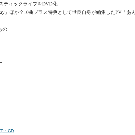
スティックライブをDVD化！
 Way」ほか全10曲プラス特典として世良自身が編集したPV「
もの
ー
D・CD