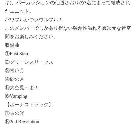
キ)、パーカッションの仙道さおりの3名によって結成され
たユニット。
パワフルかつソウルフル！
このメンバーでしかあり得ない独創性溢れる異次元な音空
間をお楽しみください。
収録曲
①First Step
②グリーンスリーブス
③青い月
④砂の月
⑤大空見～よ！
⑥Vamping
【ボーナストラック】
⑦古の光
⑧2nd Revolution