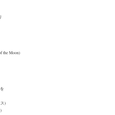
り
of the Moon)
星を
ス)
)