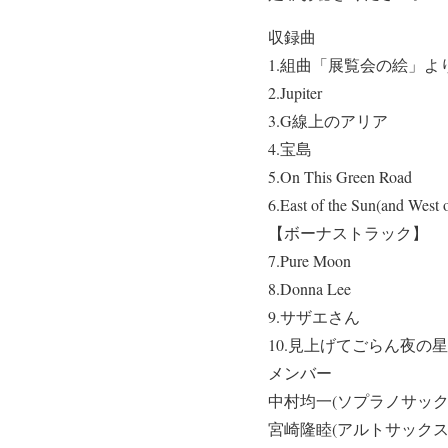
収録曲
1.組曲「展覧会の絵」よ
2.Jupiter
3.G線上のアリア
4.宝島
5.On This Green Road
6.East of the Sun(and West 
【ボーナストラック】
7.Pure Moon
8.Donna Lee
9.サザエさん
10.見上げてごらん夜の
メンバー
中村均一(ソプラノサック
宮崎隆睦(アルトサックス