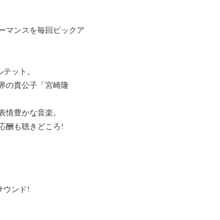
ーマンスを毎回ピックア
カルテット。
界の貴公子「宮崎隆
表情豊かな音楽。
応酬も聴きどころ!
サウンド!