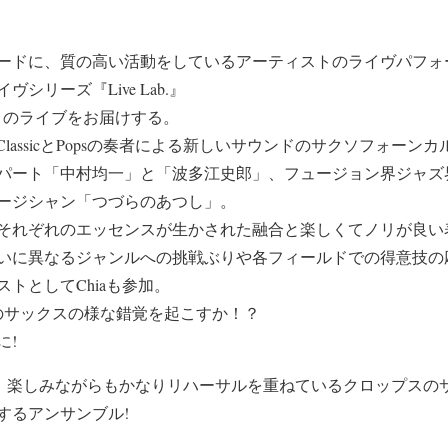
ードに、質の高い活動をしているアーティストのライヴパフォ
シリーズ『Live Lab.』
Chia」のライブをお届けする。
)はClassicとPopsの奏者による新しいサウンドのサクソフォーン
パート「中村均一」と「波多江史郎」、フュージョン界ジャズ
ージシャン「つづらのあつし」。
それぞれのエッセンスが生かされた融合と楽しくてノリが良い
いに異なるジャンルへの挑戦ぶりや各フィールドでの得意技の
トとしてChiaも参加。
のサックスの様な錯覚を起こすか！？
に!
r4人が、楽しみながらもかなりリハーサルを重ねているクロップスの
するアンサンブル!