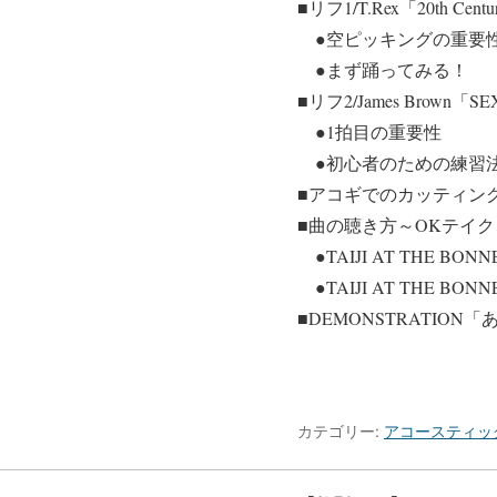
■リフ1/T.Rex「20th Centu
●空ピッキングの重要
●まず踊ってみる！
■リフ2/James Brown「S
●1拍目の重要性
●初心者のための練習
■アコギでのカッティング/
■曲の聴き方～OKテイ
●TAIJI AT THE BONN
●TAIJI AT THE BONN
■DEMONSTRATION
カテゴリー:
アコースティッ